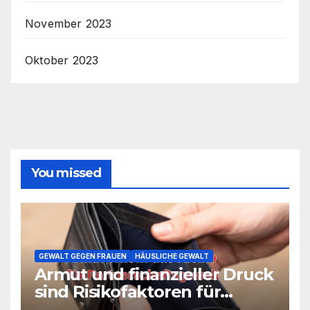
November 2023
Oktober 2023
You missed
GEWALT GEGEN FRAUEN
HÄUSLICHE GEWALT
Armut und finanzieller Druck
sind Risikofaktoren für
Partnerschaftsgewalt