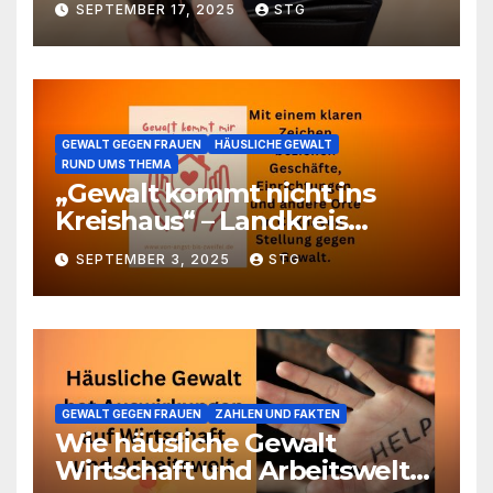
SEPTEMBER 17, 2025
STG
gegenüber Frauen
GEWALT GEGEN FRAUEN
HÄUSLICHE GEWALT
RUND UMS THEMA
„Gewalt kommt nicht ins
Kreishaus“ – Landkreis
beteiligt sich an der Aktion
SEPTEMBER 3, 2025
STG
„Safe Space“ gegen
häusliche Gewalt
GEWALT GEGEN FRAUEN
ZAHLEN UND FAKTEN
Wie häusliche Gewalt
Wirtschaft und Arbeitswelt