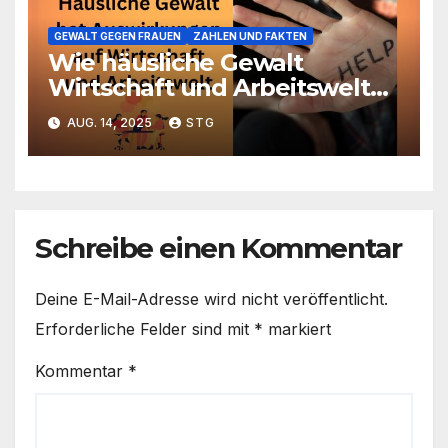
GEWALT GEGEN FRAUEN
ZAHLEN UND FAKTEN
Wie häusliche Gewalt
Wirtschaft und Arbeitswelt
beeinflusst – und warum das
AUG. 14, 2025
STG
Thema relevant ist
Schreibe einen Kommentar
Deine E-Mail-Adresse wird nicht veröffentlicht.
Erforderliche Felder sind mit
*
markiert
Kommentar
*