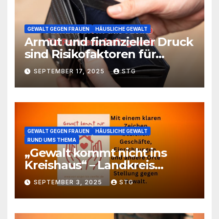
GEWALT GEGEN FRAUEN
HÄUSLICHE GEWALT
Armut und finanzieller Druck
sind Risikofaktoren für
Partnerschaftsgewalt
SEPTEMBER 17, 2025
STG
gegenüber Frauen
GEWALT GEGEN FRAUEN
HÄUSLICHE GEWALT
RUND UMS THEMA
„Gewalt kommt nicht ins
Kreishaus“ – Landkreis
beteiligt sich an der Aktion
SEPTEMBER 3, 2025
STG
„Safe Space“ gegen
häusliche Gewalt