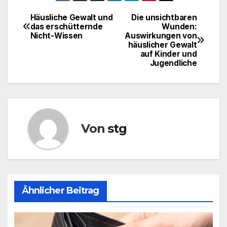
Häusliche Gewalt und
Die unsichtbaren
Beitrags-
das erschütternde
Wunden:
Nicht-Wissen
Auswirkungen von
Navigation
häuslicher Gewalt
auf Kinder und
Jugendliche
Von
stg
Ähnlicher Beitrag