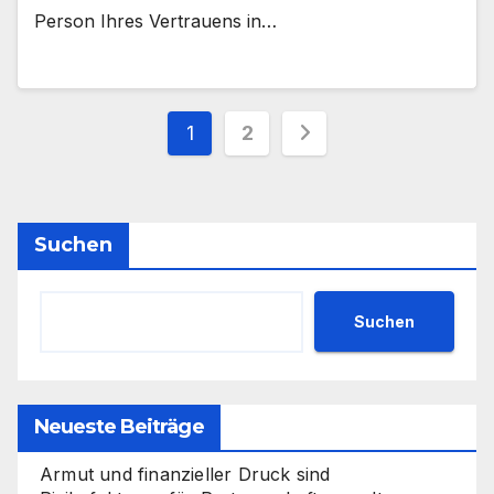
Person Ihres Vertrauens in…
Seitennummerieru
1
2
der
Beiträge
Suchen
Suchen
Neueste Beiträge
Armut und finanzieller Druck sind