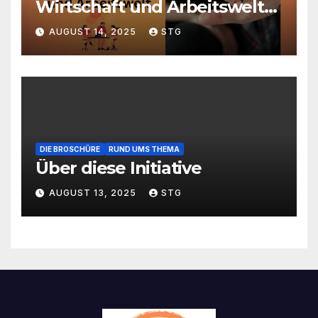
Wirtschaft und Arbeitswelt
beeinflusst – und warum das
AUGUST 14, 2025
STG
Thema relevant ist
DIE BROSCHÜRE
RUND UMS THEMA
Über diese Initiative
AUGUST 13, 2025
STG