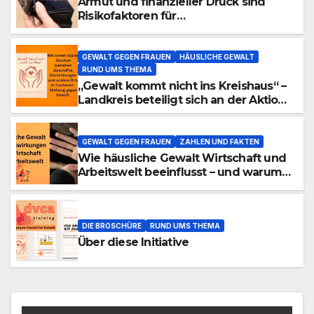
Armut und finanzieller Druck sind
Risikofaktoren für
Partnerschaftsgewalt gegenüber
Frauen
GEWALT GEGEN FRAUEN
HÄUSLICHE GEWALT
RUND UMS THEMA
„Gewalt kommt nicht ins Kreishaus“ –
Landkreis beteiligt sich an der Aktion
„Safe Space“ gegen häusliche Gewalt
GEWALT GEGEN FRAUEN
ZAHLEN UND FAKTEN
Wie häusliche Gewalt Wirtschaft und
Arbeitswelt beeinflusst – und warum
das Thema relevant ist
DIE BROSCHÜRE
RUND UMS THEMA
Über diese Initiative