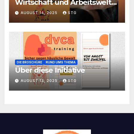
Wirtschaft und Arbeitswelt
beeinflusst – und warum das
AUGUST 14, 2025
STG
Thema relevant ist
DIE BROSCHÜRE
RUND UMS THEMA
Über diese Initiative
AUGUST 13, 2025
STG