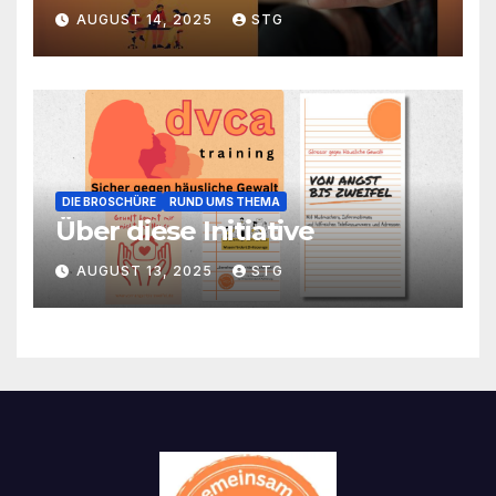
beeinflusst – und warum das
AUGUST 14, 2025
STG
Thema relevant ist
DIE BROSCHÜRE
RUND UMS THEMA
Über diese Initiative
AUGUST 13, 2025
STG