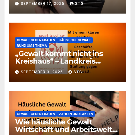
Partnerschaftsgewalt
SEPTEMBER 17, 2025
STG
gegenüber Frauen
GEWALT GEGEN FRAUEN
HÄUSLICHE GEWALT
RUND UMS THEMA
„Gewalt kommt nicht ins
Kreishaus“ – Landkreis
beteiligt sich an der Aktion
SEPTEMBER 3, 2025
STG
„Safe Space“ gegen
häusliche Gewalt
GEWALT GEGEN FRAUEN
ZAHLEN UND FAKTEN
Wie häusliche Gewalt
Wirtschaft und Arbeitswelt